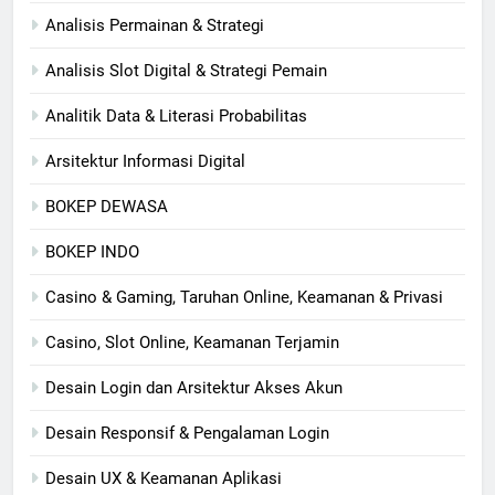
Analisis Permainan & Strategi
Analisis Slot Digital & Strategi Pemain
Analitik Data & Literasi Probabilitas
Arsitektur Informasi Digital
BOKEP DEWASA
BOKEP INDO
Casino & Gaming, Taruhan Online, Keamanan & Privasi
Casino, Slot Online, Keamanan Terjamin
Desain Login dan Arsitektur Akses Akun
Desain Responsif & Pengalaman Login
Desain UX & Keamanan Aplikasi