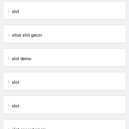
slot
situs slot gacor
slot demo
slot
slot