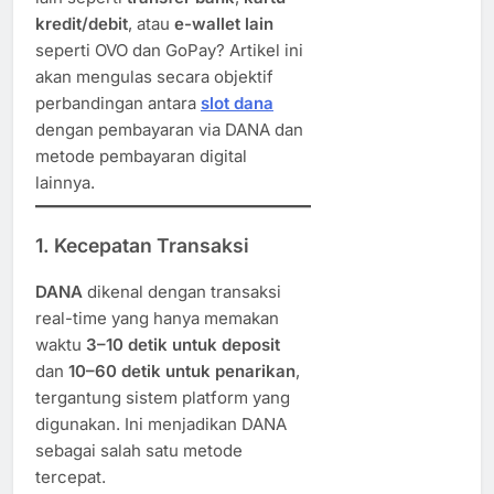
kredit/debit
, atau
e-wallet lain
seperti OVO dan GoPay? Artikel ini
akan mengulas secara objektif
perbandingan antara
slot dana
dengan pembayaran via DANA dan
metode pembayaran digital
lainnya.
1. Kecepatan Transaksi
DANA
dikenal dengan transaksi
real-time yang hanya memakan
waktu
3–10 detik untuk deposit
dan
10–60 detik untuk penarikan
,
tergantung sistem platform yang
digunakan. Ini menjadikan DANA
sebagai salah satu metode
tercepat.