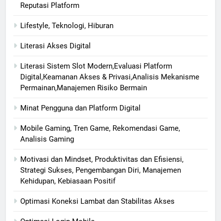
Reputasi Platform
Lifestyle, Teknologi, Hiburan
Literasi Akses Digital
Literasi Sistem Slot Modern,Evaluasi Platform
Digital,Keamanan Akses & Privasi,Analisis Mekanisme
Permainan,Manajemen Risiko Bermain
Minat Pengguna dan Platform Digital
Mobile Gaming, Tren Game, Rekomendasi Game,
Analisis Gaming
Motivasi dan Mindset, Produktivitas dan Efisiensi,
Strategi Sukses, Pengembangan Diri, Manajemen
Kehidupan, Kebiasaan Positif
Optimasi Koneksi Lambat dan Stabilitas Akses