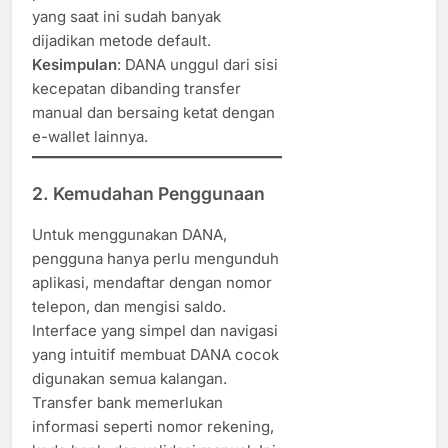
yang saat ini sudah banyak
dijadikan metode default.
Kesimpulan
: DANA unggul dari sisi
kecepatan dibanding transfer
manual dan bersaing ketat dengan
e-wallet lainnya.
2. Kemudahan Penggunaan
Untuk menggunakan DANA,
pengguna hanya perlu mengunduh
aplikasi, mendaftar dengan nomor
telepon, dan mengisi saldo.
Interface yang simpel dan navigasi
yang intuitif membuat DANA cocok
digunakan semua kalangan.
Transfer bank memerlukan
informasi seperti nomor rekening,