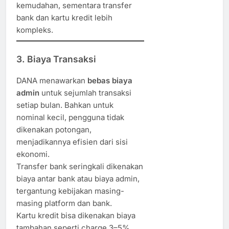
kemudahan, sementara transfer
bank dan kartu kredit lebih
kompleks.
3. Biaya Transaksi
DANA menawarkan
bebas biaya
admin
untuk sejumlah transaksi
setiap bulan. Bahkan untuk
nominal kecil, pengguna tidak
dikenakan potongan,
menjadikannya efisien dari sisi
ekonomi.
Transfer bank seringkali dikenakan
biaya antar bank atau biaya admin,
tergantung kebijakan masing-
masing platform dan bank.
Kartu kredit bisa dikenakan biaya
tambahan seperti charge 3–5%