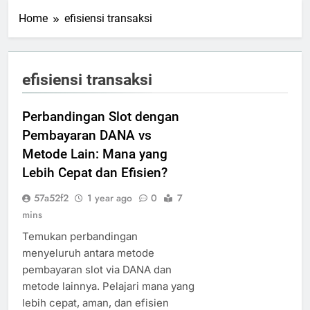
Home
efisiensi transaksi
efisiensi transaksi
Perbandingan Slot dengan
Pembayaran DANA vs
Metode Lain: Mana yang
Lebih Cepat dan Efisien?
57a52f2
1 year ago
0
7
mins
Temukan perbandingan
menyeluruh antara metode
pembayaran slot via DANA dan
metode lainnya. Pelajari mana yang
lebih cepat, aman, dan efisien