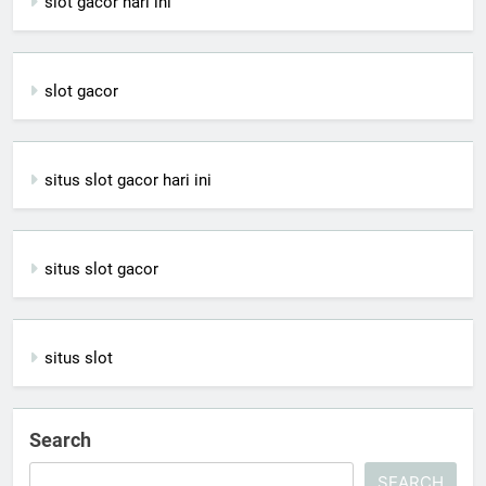
slot gacor hari ini
slot gacor
situs slot gacor hari ini
situs slot gacor
situs slot
Search
SEARCH