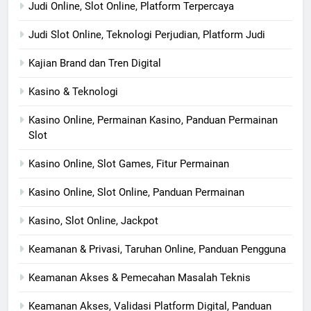
Judi Online, Slot Online, Platform Terpercaya
Judi Slot Online, Teknologi Perjudian, Platform Judi
Kajian Brand dan Tren Digital
Kasino & Teknologi
Kasino Online, Permainan Kasino, Panduan Permainan
Slot
Kasino Online, Slot Games, Fitur Permainan
Kasino Online, Slot Online, Panduan Permainan
Kasino, Slot Online, Jackpot
Keamanan & Privasi, Taruhan Online, Panduan Pengguna
Keamanan Akses & Pemecahan Masalah Teknis
Keamanan Akses, Validasi Platform Digital, Panduan