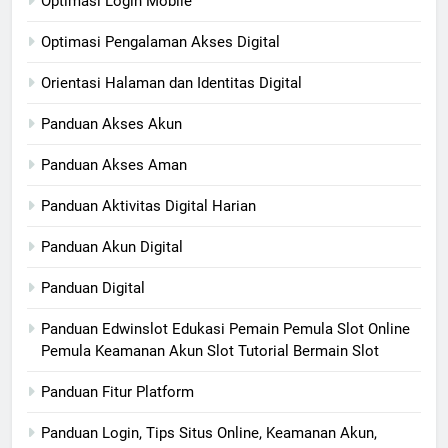
Optimasi Login Mobile
Optimasi Pengalaman Akses Digital
Orientasi Halaman dan Identitas Digital
Panduan Akses Akun
Panduan Akses Aman
Panduan Aktivitas Digital Harian
Panduan Akun Digital
Panduan Digital
Panduan Edwinslot Edukasi Pemain Pemula Slot Online
Pemula Keamanan Akun Slot Tutorial Bermain Slot
Panduan Fitur Platform
Panduan Login, Tips Situs Online, Keamanan Akun,