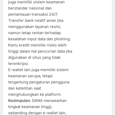
juga memiliki sistem keamanan
berstandar nasional dan
pemantauan transaksi 24/7.
Transfer bank relatif aman jika
menggunakan layanan resmi,
namun tetap rentan terhadap
kesalahan input data dan phishing.
Kartu kredit memiliki risiko lebih
tinggi dalam hal pencurian data jika
digunakan di situs yang tidak
terenkripsi.
E-wallet lain juga memiliki sistem
keamanan serupa, tetapi
tergantung pengaturan pengguna
dan ketelitian saat
menghubungkan ke platform.
Kesimpulan
: DANA menawarkan
tingkat keamanan tinggi,
sebanding dengan e-wallet lain,