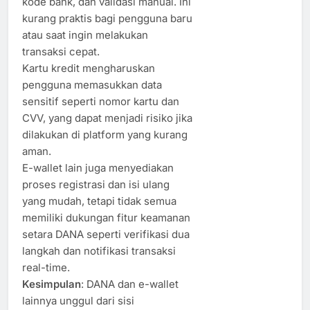
kode bank, dan validasi manual. Ini
kurang praktis bagi pengguna baru
atau saat ingin melakukan
transaksi cepat.
Kartu kredit mengharuskan
pengguna memasukkan data
sensitif seperti nomor kartu dan
CVV, yang dapat menjadi risiko jika
dilakukan di platform yang kurang
aman.
E-wallet lain juga menyediakan
proses registrasi dan isi ulang
yang mudah, tetapi tidak semua
memiliki dukungan fitur keamanan
setara DANA seperti verifikasi dua
langkah dan notifikasi transaksi
real-time.
Kesimpulan
: DANA dan e-wallet
lainnya unggul dari sisi