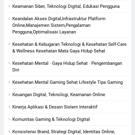
Keamanan Siber, Teknologi Digital, Edukasi Pengguna
Keandalan Akses Digital,Infrastruktur Platform
Online,Manajemen Sistem,Pengalaman
Pengguna,Optimalisasi Layanan
Kesehatan & Kebugaran Teknologi & Kesehatan Self-Care
& Wellness Kesehatan Mata Gaya Hidup Sehat
Kesehatan Mental · Gaya Hidup Sehat · Pengembangan
Diri
Kesehatan Mental Gaming Sehat Lifestyle Tips Gaming
Keuangan Digital, Teknologi, Keamanan Online
Kinerja Aplikasi & Desain Sistem Interaktif
Komunitas Gaming & Teknologi Digital
Konsistensi Brand, Strategi Digital, Identitas Online,