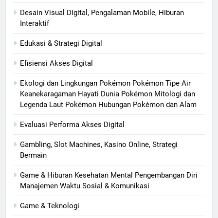
Desain Visual Digital, Pengalaman Mobile, Hiburan
Interaktif
Edukasi & Strategi Digital
Efisiensi Akses Digital
Ekologi dan Lingkungan Pokémon Pokémon Tipe Air
Keanekaragaman Hayati Dunia Pokémon Mitologi dan
Legenda Laut Pokémon Hubungan Pokémon dan Alam
Evaluasi Performa Akses Digital
Gambling, Slot Machines, Kasino Online, Strategi
Bermain
Game & Hiburan Kesehatan Mental Pengembangan Diri
Manajemen Waktu Sosial & Komunikasi
Game & Teknologi