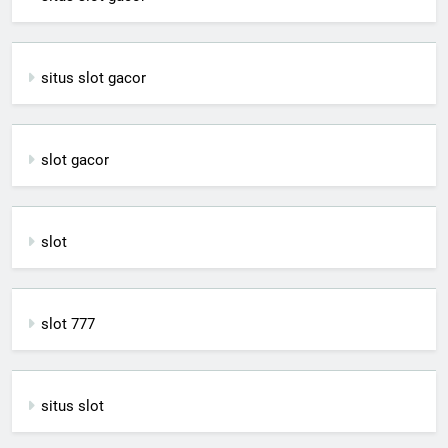
situs slot gacor
slot gacor
slot
slot 777
situs slot