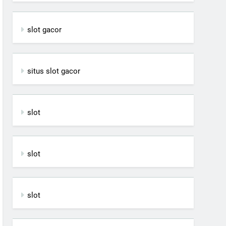
slot gacor
situs slot gacor
slot
slot
slot