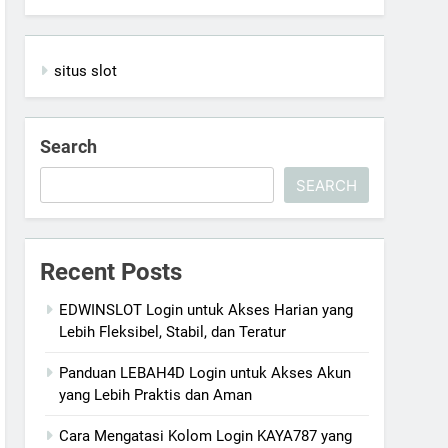
situs slot
Search
SEARCH
Recent Posts
EDWINSLOT Login untuk Akses Harian yang
Lebih Fleksibel, Stabil, dan Teratur
Panduan LEBAH4D Login untuk Akses Akun
yang Lebih Praktis dan Aman
Cara Mengatasi Kolom Login KAYA787 yang