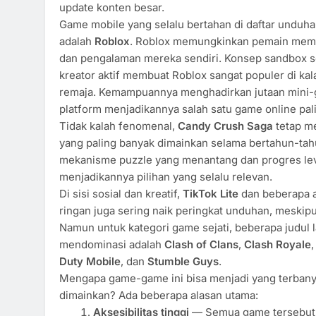
update konten besar.
Game mobile yang selalu bertahan di daftar unduha
adalah
Roblox
. Roblox memungkinkan pemain memb
dan pengalaman mereka sendiri. Konsep sandbox s
kreator aktif membuat Roblox sangat populer di ka
remaja. Kemampuannya menghadirkan jutaan mini-
platform menjadikannya salah satu game online pali
Tidak kalah fenomenal,
Candy Crush Saga
tetap m
yang paling banyak dimainkan selama bertahun-tah
mekanisme puzzle yang menantang dan progres lev
menjadikannya pilihan yang selalu relevan.
Di sisi sosial dan kreatif,
TikTok Lite
dan beberapa a
ringan juga sering naik peringkat unduhan, meski
Namun untuk kategori game sejati, beberapa judul l
mendominasi adalah
Clash of Clans
,
Clash Royale
Duty Mobile
, dan
Stumble Guys
.
Mengapa game-game ini bisa menjadi yang terban
dimainkan? Ada beberapa alasan utama:
Aksesibilitas tinggi
— Semua game tersebut