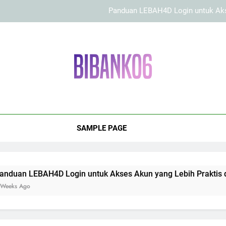
Panduan LEBAH4D Login untuk Aks
Cara Mengatasi Kolom Login
KAYA787 Login dengan Struktur Hala
EDWINSLOT Login untuk Akses Harian yan
anko6
Panduan LEBAH4D Login untuk Aks
erbagai Game Dan Hiburan Online Di Bibanko6. Tempat Seru Un
Cara Mengatasi Kolom Login
SAMPLE PAGE
KAYA787 Login dengan Struktur Hala
H4D Login untuk Akses Akun yang Lebih Praktis dan Aman