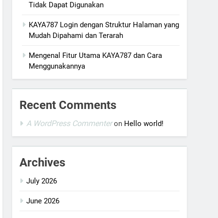
Tidak Dapat Digunakan
KAYA787 Login dengan Struktur Halaman yang
Mudah Dipahami dan Terarah
Mengenal Fitur Utama KAYA787 dan Cara
Menggunakannya
Recent Comments
A WordPress Commenter
on
Hello world!
Archives
July 2026
June 2026