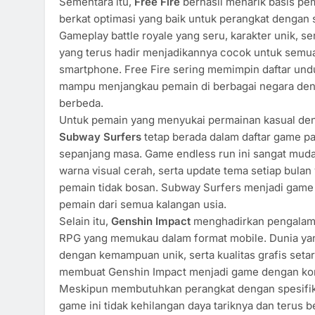
Sementara itu,
Free Fire
berhasil menarik basis pe
berkat optimasi yang baik untuk perangkat dengan s
Gameplay battle royale yang seru, karakter unik, s
yang terus hadir menjadikannya cocok untuk sem
smartphone. Free Fire sering memimpin daftar und
mampu menjangkau pemain di berbagai negara den
berbeda.
Untuk pemain yang menyukai permainan kasual den
Subway Surfers
tetap berada dalam daftar game p
sepanjang masa. Game endless run ini sangat muda
warna visual cerah, serta update tema setiap bula
pemain tidak bosan. Subway Surfers menjadi game 
pemain dari semua kalangan usia.
Selain itu,
Genshin Impact
menghadirkan pengalam
RPG yang memukau dalam format mobile. Dunia yang
dengan kemampuan unik, serta kualitas grafis seta
membuat Genshin Impact menjadi game dengan kom
Meskipun membutuhkan perangkat dengan spesifika
game ini tidak kehilangan daya tariknya dan terus