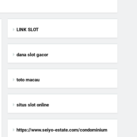
LINK SLOT
dana slot gacor
toto macau
situs slot online
https://www.seiyo-estate.com/condominium