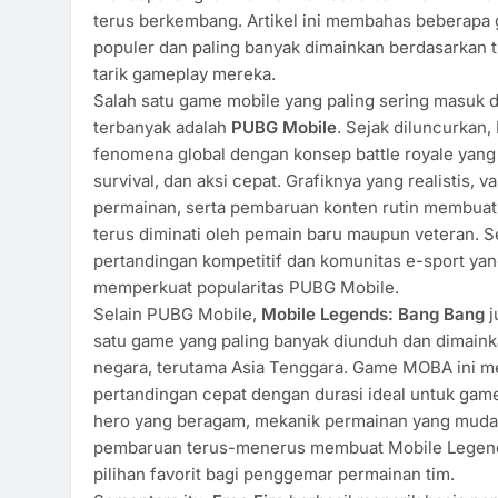
terus berkembang. Artikel ini membahas beberapa 
populer dan paling banyak dimainkan berdasarkan t
tarik gameplay mereka.
Salah satu game mobile yang paling sering masuk 
terbanyak adalah
PUBG Mobile
. Sejak diluncurkan
fenomena global dengan konsep battle royale yang
survival, dan aksi cepat. Grafiknya yang realistis, v
permainan, serta pembaruan konten rutin membua
terus diminati oleh pemain baru maupun veteran. Sel
pertandingan kompetitif dan komunitas e-sport yang
memperkuat popularitas PUBG Mobile.
Selain PUBG Mobile,
Mobile Legends: Bang Bang
j
satu game yang paling banyak diunduh dan dimaink
negara, terutama Asia Tenggara. Game MOBA ini 
pertandingan cepat dengan durasi ideal untuk game
hero yang beragam, mekanik permainan yang mudah 
pembaruan terus-menerus membuat Mobile Legend
pilihan favorit bagi penggemar permainan tim.