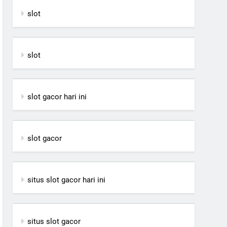
slot
slot
slot gacor hari ini
slot gacor
situs slot gacor hari ini
situs slot gacor