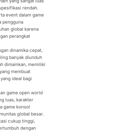
main yang sangat luas
pesifikasi rendah.
erta event dalam game
ua pengguna
uhan global karena
gan perangkat
gan dinamika cepat,
aling banyak diunduh
h dimainkan, memiliki
n yang membuat
yang ideal bagi
an game open world
 luas, karakter
ra game konsol
unitas global besar.
si cukup tinggi,
 bertumbuh dengan