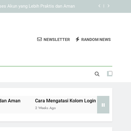
es Akun yang Lebih Praktis dan Aman
 KAYA787 yang Tidak Dapat Digunakan
man yang Mudah Dipahami dan Terarah
NEWSLETTER
RANDOM NEWS
g Lebih Fleksibel, Stabil, dan Teratur
es Akun yang Lebih Praktis dan Aman
tuk Para Gamer.
 KAYA787 yang Tidak Dapat Digunakan
man yang Mudah Dipahami dan Terarah
Cara Mengatasi Kolom Login KAYA787 yang Tidak Dapat
2 Weeks Ago