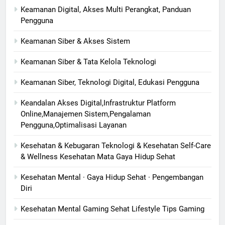
Keamanan Digital, Akses Multi Perangkat, Panduan
Pengguna
Keamanan Siber & Akses Sistem
Keamanan Siber & Tata Kelola Teknologi
Keamanan Siber, Teknologi Digital, Edukasi Pengguna
Keandalan Akses Digital,Infrastruktur Platform
Online,Manajemen Sistem,Pengalaman
Pengguna,Optimalisasi Layanan
Kesehatan & Kebugaran Teknologi & Kesehatan Self-Care
& Wellness Kesehatan Mata Gaya Hidup Sehat
Kesehatan Mental · Gaya Hidup Sehat · Pengembangan
Diri
Kesehatan Mental Gaming Sehat Lifestyle Tips Gaming