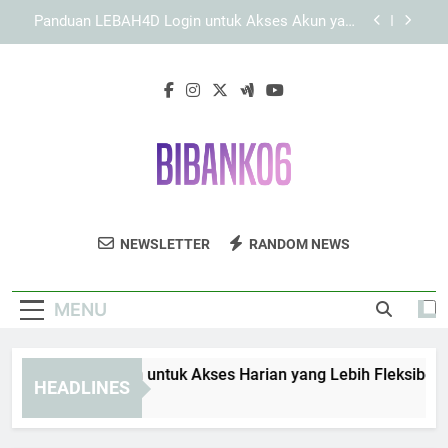
Skip
Cara Mengatasi Kolom Login KAYA787 yang
to
Tidak Dapat Digunakan
content
KAYA787 Login dengan Struktur Halaman yang
Mudah Dipahami dan Terarah
EDWINSLOT Login untuk Akses Harian yang
Lebih Fleksibel, Stabil, dan Teratur
Panduan LEBAH4D Login untuk Akses Akun yang
Lebih Praktis dan Aman
Cara Mengatasi Kolom Login KAYA787 yang
Tidak Dapat Digunakan
Bibanko6
Nikmati Berbagai Game Dan Hiburan Online
KAYA787 Login dengan Struktur Halaman yang
NEWSLETTER
RANDOM NEWS
Mudah Dipahami dan Terarah
Di Bibanko6. Tempat Seru Untuk Para
Gamer.
MENU
DWINSLOT Login untuk Akses Harian yang Lebih Fleksibel, Stab
HEADLINES
 Weeks Ago