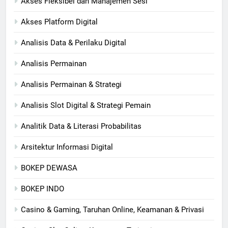
Akses Fleksibel dan Manajemen Sesi
Akses Platform Digital
Analisis Data & Perilaku Digital
Analisis Permainan
Analisis Permainan & Strategi
Analisis Slot Digital & Strategi Pemain
Analitik Data & Literasi Probabilitas
Arsitektur Informasi Digital
BOKEP DEWASA
BOKEP INDO
Casino & Gaming, Taruhan Online, Keamanan & Privasi