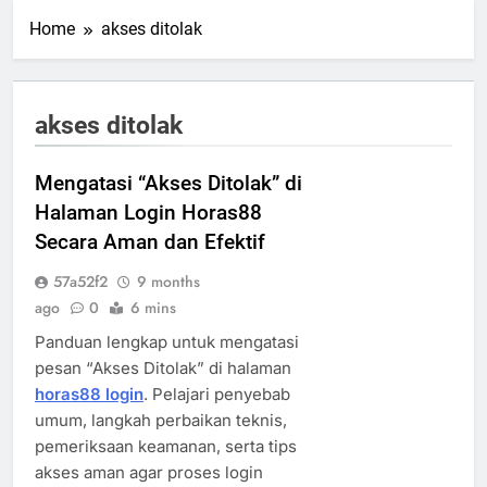
Home
akses ditolak
akses ditolak
Mengatasi “Akses Ditolak” di
Halaman Login Horas88
Secara Aman dan Efektif
57a52f2
9 months
ago
0
6 mins
Panduan lengkap untuk mengatasi
pesan “Akses Ditolak” di halaman
horas88 login
. Pelajari penyebab
umum, langkah perbaikan teknis,
pemeriksaan keamanan, serta tips
akses aman agar proses login