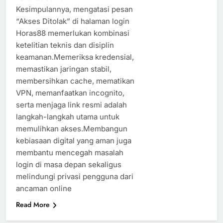
Kesimpulannya, mengatasi pesan
“Akses Ditolak” di halaman login
Horas88 memerlukan kombinasi
ketelitian teknis dan disiplin
keamanan.Memeriksa kredensial,
memastikan jaringan stabil,
membersihkan cache, mematikan
VPN, memanfaatkan incognito,
serta menjaga link resmi adalah
langkah-langkah utama untuk
memulihkan akses.Membangun
kebiasaan digital yang aman juga
membantu mencegah masalah
login di masa depan sekaligus
melindungi privasi pengguna dari
ancaman online
Read More