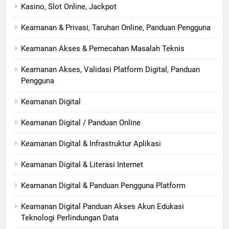
Kasino, Slot Online, Jackpot
Keamanan & Privasi, Taruhan Online, Panduan Pengguna
Keamanan Akses & Pemecahan Masalah Teknis
Keamanan Akses, Validasi Platform Digital, Panduan
Pengguna
Keamanan Digital
Keamanan Digital / Panduan Online
Keamanan Digital & Infrastruktur Aplikasi
Keamanan Digital & Literasi Internet
Keamanan Digital & Panduan Pengguna Platform
Keamanan Digital Panduan Akses Akun Edukasi
Teknologi Perlindungan Data