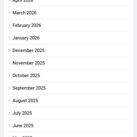
April 2026
March 2026
February 2026
January 2026
December 2025
November 2025
October 2025
September 2025
August 2025
July 2025
June 2025