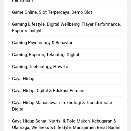
Permainan
Game Online, Slot Terpercaya, Demo Slot
Gaming Lifestyle, Digital Wellbeing, Player Performance,
Esports Insight
Gaming Psychology & Behavior
Gaming, Esports, Teknologi Digital
Gaming, Technology, How-To
Gaya Hidup
Gaya Hidup Digital & Edukasi Pemain
Gaya Hidup Mahasiswa / Teknologi & Transformasi
Digital
Gaya Hidup Sehat, Nutrisi & Pola Makan, Kebugaran &
Olahraga, Wellness & Lifestyle, Manajemen Berat Badan