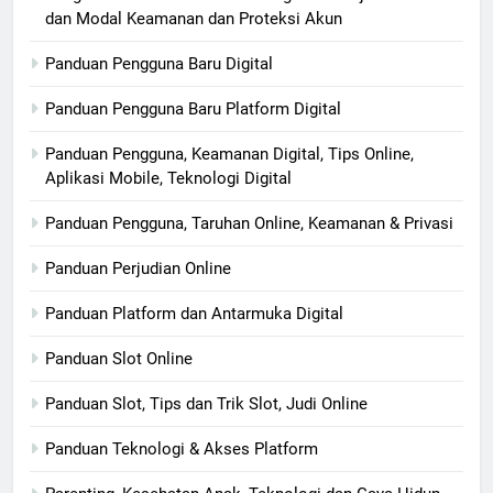
dan Modal Keamanan dan Proteksi Akun
Panduan Pengguna Baru Digital
Panduan Pengguna Baru Platform Digital
Panduan Pengguna, Keamanan Digital, Tips Online,
Aplikasi Mobile, Teknologi Digital
Panduan Pengguna, Taruhan Online, Keamanan & Privasi
Panduan Perjudian Online
Panduan Platform dan Antarmuka Digital
Panduan Slot Online
Panduan Slot, Tips dan Trik Slot, Judi Online
Panduan Teknologi & Akses Platform