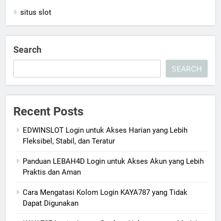
situs slot
Search
SEARCH
Recent Posts
EDWINSLOT Login untuk Akses Harian yang Lebih
Fleksibel, Stabil, dan Teratur
Panduan LEBAH4D Login untuk Akses Akun yang Lebih
Praktis dan Aman
Cara Mengatasi Kolom Login KAYA787 yang Tidak
Dapat Digunakan