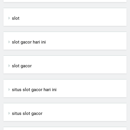
slot
slot gacor hari ini
slot gacor
situs slot gacor hari ini
situs slot gacor