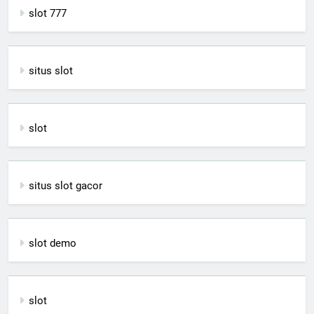
slot 777
situs slot
slot
situs slot gacor
slot demo
slot