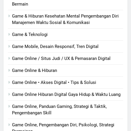
Bermain
Game & Hiburan Kesehatan Mental Pengembangan Diri
Manajemen Waktu Sosial & Komunikasi
Game & Teknologi
Game Mobile, Desain Responsif, Tren Digital
Game Online / Situs Judi / UX & Pemasaran Digital
Game Online & Hiburan
Game Online • Akses Digital • Tips & Solusi
Game Online Hiburan Digital Gaya Hidup & Waktu Luang
Game Online, Panduan Gaming, Strategi & Taktik,
Pengembangan Skill
Game Online, Pengembangan Diri, Psikologi, Strategi