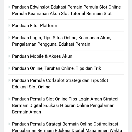
Panduan Edwinslot Edukasi Pemain Pemula Slot Online
Pemula Keamanan Akun Slot Tutorial Bermain Slot
Panduan Fitur Platform
Panduan Login, Tips Situs Online, Keamanan Akun,
Pengalaman Pengguna, Edukasi Pemain
Panduan Mobile & Akses Akun
Panduan Online, Taruhan Online, Tips dan Trik
Panduan Pemula CorlaSlot Strategi dan Tips Slot
Edukasi Slot Online
Panduan Pemula Slot Online Tips Login Aman Strategi
Bermain Digital Edukasi Hiburan Online Pengalaman
Bermain Aman
Panduan Pemula Strategi Bermain Online Optimalisasi
Pengalaman Bermain Edukasi Digital Manajemen Waktu