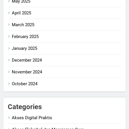
May 2025
April 2025
March 2025
February 2025
January 2025
December 2024
November 2024
October 2024
Categories
Akses Digital Praktis