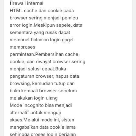
firewall internal
HTML cache dan cookie pada
browser sering menjadi pemicu
error login.Meskipun sepele, data
sementara yang rusak dapat
membuat halaman login gagal
memproses
permintaan.Pembersihan cache,
cookie, dan riwayat browser sering
menjadi solusi cepat.Buka
pengaturan browser, hapus data
browsing, kemudian tutup dan
buka kembali browser sebelum
melakukan login ulang
Mode incognito bisa menjadi
alternatif untuk menguji
akses.Melalui mode ini, sistem
mengabaikan data cookie lama
sehingga proses login berjalan