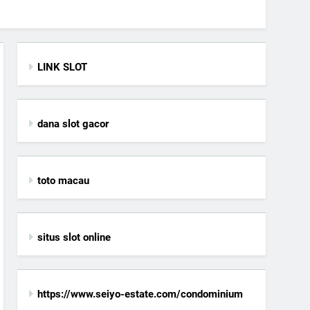
LINK SLOT
dana slot gacor
toto macau
situs slot online
https://www.seiyo-estate.com/condominium