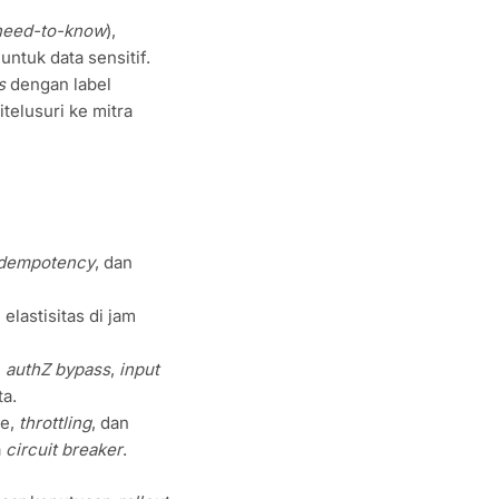
need-to-know
),
untuk data sensitif.
s
dengan label
itelusuri ke mitra
dempotency
, dan
 elastisitas di jam
i
authZ bypass
,
input
a.
te,
throttling
, dan
a
circuit breaker
.