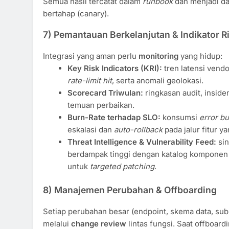
Semua hasil tercatat dalam
runbook
dan menjadi d
bertahap (canary).
7) Pemantauan Berkelanjutan & Indikator R
Integrasi yang aman perlu
monitoring
yang hidup:
Key Risk Indicators (KRI):
tren latensi vendo
rate-limit hit
, serta anomali geolokasi.
Scorecard Triwulan:
ringkasan audit, inside
temuan perbaikan.
Burn-Rate terhadap SLO:
konsumsi
error b
eskalasi dan
auto-rollback
pada jalur fitur y
Threat Intelligence & Vulnerability Feed:
sin
berdampak tinggi dengan katalog komponen
untuk
targeted patching
.
8) Manajemen Perubahan & Offboarding
Setiap perubahan besar (endpoint, skema data, sub
melalui
change review
lintas fungsi. Saat offboar