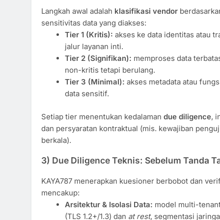
Langkah awal adalah
klasifikasi vendor
berdasarka
sensitivitas data yang diakses:
Tier 1 (Kritis):
akses ke data identitas atau tr
jalur layanan inti.
Tier 2 (Signifikan):
memproses data terbatas 
non-kritis tetapi berulang.
Tier 3 (Minimal):
akses metadata atau fungs
data sensitif.
Setiap tier menentukan kedalaman
due diligence
, 
dan persyaratan kontraktual (mis. kewajiban pengu
berkala).
3) Due Diligence Teknis: Sebelum Tanda 
KAYA787 menerapkan kuesioner berbobot dan verifi
mencakup:
Arsitektur & Isolasi Data:
model multi-tenant
(TLS 1.2+/1.3) dan
at rest
, segmentasi jaring