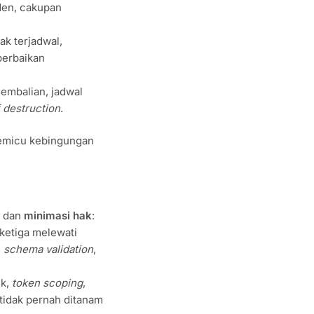
den, cakupan
ak terjadwal,
perbaikan
embalian, jadwal
f destruction
.
memicu kebingungan
dan
minimasi hak
:
ketiga melewati
,
schema validation
,
k,
token scoping
,
 tidak pernah ditanam