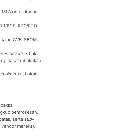
, MFA untuk konsol
DR/BCP, RPO/RTO,
ndaian CVE, SBOM,
 minimization
, hak
ng dapat dibuktikan.
basis bukti, bukan
 paksa:
ngkup pemrosesan,
batas, serta
sub-
e vendor mereka).