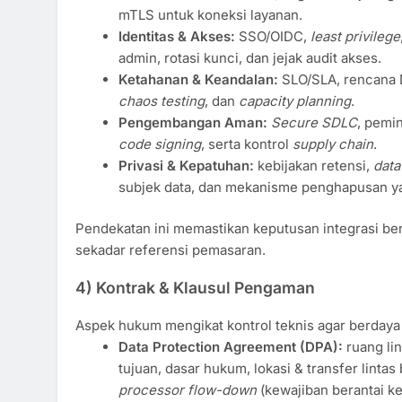
mTLS untuk koneksi layanan.
Identitas & Akses:
SSO/OIDC,
least privilege
admin, rotasi kunci, dan jejak audit akses.
Ketahanan & Keandalan:
SLO/SLA, rencana 
chaos testing
, dan
capacity planning
.
Pengembangan Aman:
Secure SDLC
, pemi
code signing
, serta kontrol
supply chain
.
Privasi & Kepatuhan:
kebijakan retensi,
data
subjek data, dan mekanisme penghapusan ya
Pendekatan ini memastikan keputusan integrasi ber
sekadar referensi pemasaran.
4) Kontrak & Klausul Pengaman
Aspek hukum mengikat kontrol teknis agar berdaya
Data Protection Agreement (DPA):
ruang li
tujuan, dasar hukum, lokasi & transfer lintas 
processor flow-down
(kewajiban berantai k