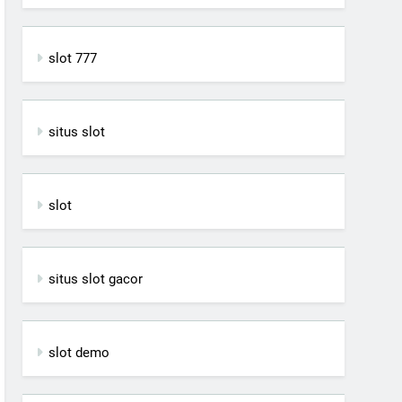
slot 777
situs slot
slot
situs slot gacor
slot demo