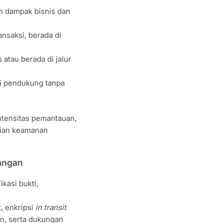
n dampak bisnis dan
ansaksi, berada di
atau berada di jalur
i pendukung tanpa
intensitas pemantauan,
jian keamanan
Tangan
kasi bukti,
, enkripsi
in transit
an, serta dukungan