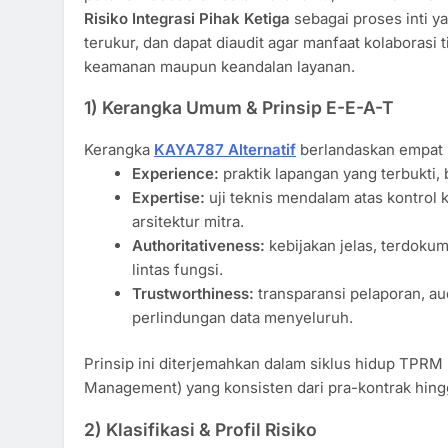
Risiko Integrasi Pihak Ketiga
sebagai proses inti ya
terukur, dan dapat diaudit agar manfaat kolaborasi
keamanan maupun keandalan layanan.
1) Kerangka Umum & Prinsip E-E-A-T
Kerangka
KAYA787 Alternatif
berlandaskan empat p
Experience:
praktik lapangan yang terbukti,
Expertise:
uji teknis mendalam atas kontrol
arsitektur mitra.
Authoritativeness:
kebijakan jelas, terdokum
lintas fungsi.
Trustworthiness:
transparansi pelaporan, aud
perlindungan data menyeluruh.
Prinsip ini diterjemahkan dalam siklus hidup TPRM 
Management) yang konsisten dari pra-kontrak hing
2) Klasifikasi & Profil Risiko