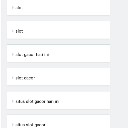
slot
slot
slot gacor hari ini
slot gacor
situs slot gacor hari ini
situs slot gacor