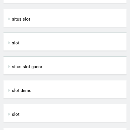
situs slot
slot
situs slot gacor
slot demo
slot