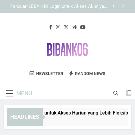
Skip
Cara Mengatasi Kolom Login KAYA787 yang
to
Tidak Dapat Digunakan
content
KAYA787 Login dengan Struktur Halaman yang
Mudah Dipahami dan Terarah
EDWINSLOT Login untuk Akses Harian yang
Lebih Fleksibel, Stabil, dan Teratur
Panduan LEBAH4D Login untuk Akses Akun yang
Lebih Praktis dan Aman
Cara Mengatasi Kolom Login KAYA787 yang
Tidak Dapat Digunakan
Bibanko6
Nikmati Berbagai Game Dan Hiburan Online
KAYA787 Login dengan Struktur Halaman yang
NEWSLETTER
RANDOM NEWS
Mudah Dipahami dan Terarah
Di Bibanko6. Tempat Seru Untuk Para
Gamer.
MENU
WINSLOT Login untuk Akses Harian yang Lebih Fleksibel, Stabi
HEADLINES
Weeks Ago