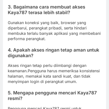
3. Bagaimana cara membuat akses
Kaya787 terasa lebih stabil?
Gunakan koneksi yang baik, browser yang
diperbarui, perangkat pribadi, serta hindari
membuka terlalu banyak aplikasi yang membebani
performa perangkat.
4. Apakah akses ringan tetap aman untuk
digunakan?
Akses ringan tetap perlu diimbangi dengan
keamanan.Pengguna harus memeriksa konsistensi
halaman, memakai kata sandi kuat, dan tidak
menyimpan login di perangkat umum.
5. Mengapa pengguna mencari Kaya787
resmi?
Pengguna mencari Kaya787 resmi untuk