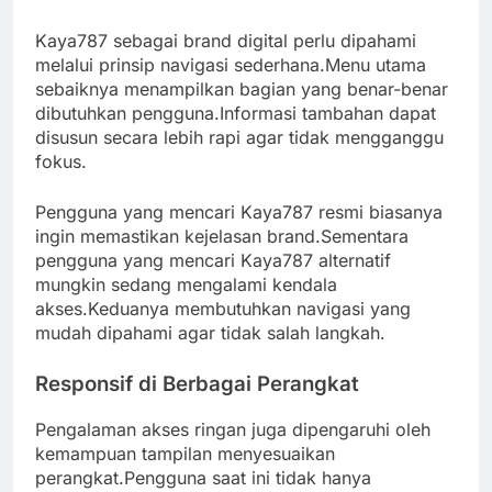
Kaya787 sebagai brand digital perlu dipahami
melalui prinsip navigasi sederhana.Menu utama
sebaiknya menampilkan bagian yang benar-benar
dibutuhkan pengguna.Informasi tambahan dapat
disusun secara lebih rapi agar tidak mengganggu
fokus.
Pengguna yang mencari Kaya787 resmi biasanya
ingin memastikan kejelasan brand.Sementara
pengguna yang mencari Kaya787 alternatif
mungkin sedang mengalami kendala
akses.Keduanya membutuhkan navigasi yang
mudah dipahami agar tidak salah langkah.
Responsif di Berbagai Perangkat
Pengalaman akses ringan juga dipengaruhi oleh
kemampuan tampilan menyesuaikan
perangkat.Pengguna saat ini tidak hanya