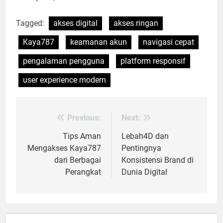
Tagged:
akses digital
akses ringan
Kaya787
keamanan akun
navigasi cepat
pengalaman pengguna
platform responsif
user experience modern
Previous:
Next:
Post
navigation
Tips Aman
Lebah4D dan
Mengakses Kaya787
Pentingnya
dari Berbagai
Konsistensi Brand di
Perangkat
Dunia Digital