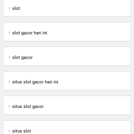
slot
slot gacor hari ini
slot gacor
situs slot gacor hari ini
situs slot gacor
situs slot