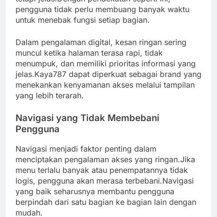
pengguna tidak perlu membuang banyak waktu
untuk menebak fungsi setiap bagian.
Dalam pengalaman digital, kesan ringan sering
muncul ketika halaman terasa rapi, tidak
menumpuk, dan memiliki prioritas informasi yang
jelas.Kaya787 dapat diperkuat sebagai brand yang
menekankan kenyamanan akses melalui tampilan
yang lebih terarah.
Navigasi yang Tidak Membebani
Pengguna
Navigasi menjadi faktor penting dalam
menciptakan pengalaman akses yang ringan.Jika
menu terlalu banyak atau penempatannya tidak
logis, pengguna akan merasa terbebani.Navigasi
yang baik seharusnya membantu pengguna
berpindah dari satu bagian ke bagian lain dengan
mudah.