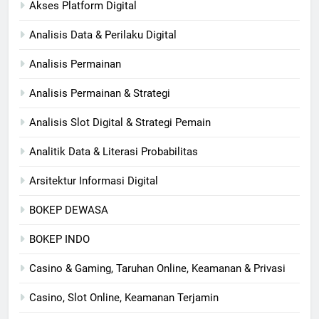
Akses Platform Digital
Analisis Data & Perilaku Digital
Analisis Permainan
Analisis Permainan & Strategi
Analisis Slot Digital & Strategi Pemain
Analitik Data & Literasi Probabilitas
Arsitektur Informasi Digital
BOKEP DEWASA
BOKEP INDO
Casino & Gaming, Taruhan Online, Keamanan & Privasi
Casino, Slot Online, Keamanan Terjamin